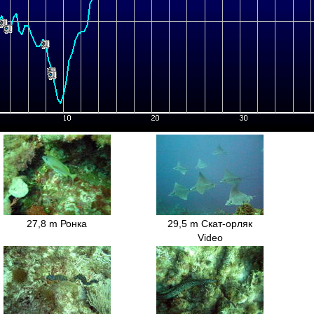
27,8 m Ронка
29,5 m Скат-орляк
Video