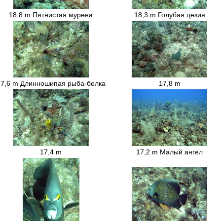
18,8 m Пятнистая мурена
18,3 m Голубая цезия
17,6 m Длинношипая рыба-белка
17,8 m
17,4 m
17,2 m Малый ангел