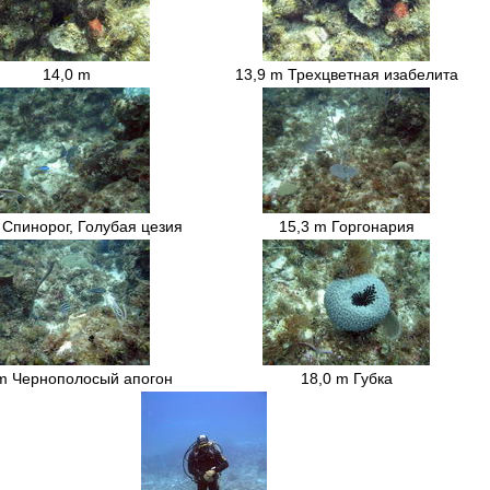
14,0 m
13,9 m Трехцветная изабелита
 Спинорог, Голубая цезия
15,3 m Горгонария
 m Чернополосый апогон
18,0 m Губка