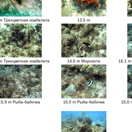
m Трехцветная изабелита
13,5 m
m Трехцветная изабелита
14,6 m Морокота
16,1 m
15,9 m Рыба-бабочка
16,0 m Рыба-бабочка
16,0