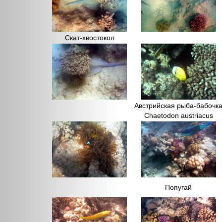
Скат-хвостокол
Австрийская рыба-бабочк
Chaetodon austriacus
Попугай