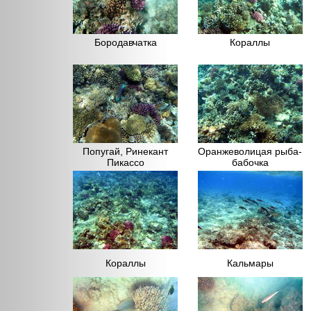
Бородавчатка
Кораллы
Попугай, Ринекант
Оранжеволицая рыба-
Пикассо
бабочка
Кораллы
Кальмары