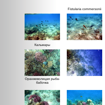
Fistularia commersonii
Кальмары
Оранжеволицая рыба-
бабочка