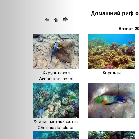
Домашний риф оте
Египет-20
Хирург-сохал
Кораллы
Acanthurus sohal
Хейлин метлохвостый
Cheilinus lunulatus