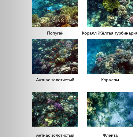
Попугай
Коралл Жёлтая турбинари
Антиас золотистый
Кораллы
Антиас золотистый
Флейта