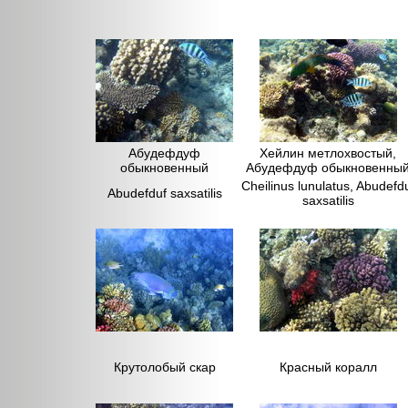
Абудефдуф
Хейлин метлохвостый,
обыкновенный
Абудефдуф обыкновенны
Cheilinus lunulatus, Abudefd
Abudefduf saxsatilis
saxsatilis
Крутолобый скар
Красный коралл