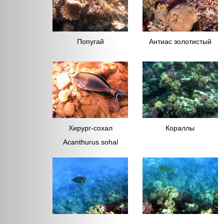
Попугай
Антиас золотистый
Хирург-сохал
Кораллы
Acanthurus sohal