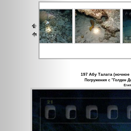
197 Абу Талата (ночное п
Погружения с "Голден До
Егип