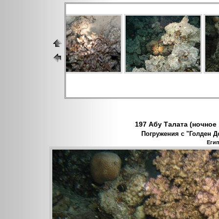
197 Абу Талата (ночное п
Погружения с "Голден До
Егип