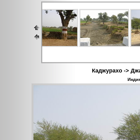
Каджурахо -> Джа
Индия