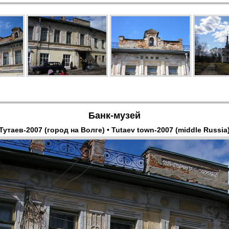
Банк-музей
Тутаев-2007 (город на Волге) • Tutaev town-2007 (middle Russia