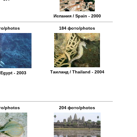
Испания / Spain - 2000
то/photos
184 фото/photos
Таиланд / Thailand - 2004
 Egypt - 2003
то/photos
204 фото/photos