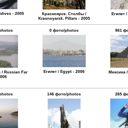
dives - 2005
Красноярск. Столбы /
Египет /
Krasnoyarsk. Pillars - 2005
photos
0 фото/photos
961 ф
Египет / Egypt - 2006
/ Russian Far
Мексика /
2006
photos
146 фото/photos
265 ф