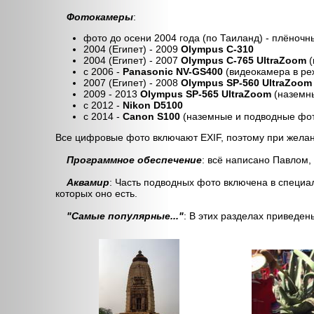
Фотокамеры
:
фото до осени 2004 года (по Таиланд) - плёноч
2004 (Египет) - 2009
Olympus С-310
2004 (Египет) - 2007
Olympus C-765 UltraZoom
(
с 2006 -
Panasonic NV-GS400
(видеокамера в ре
2007 (Египет) - 2008
Olympus SP-560 UltraZoom
2009 - 2013
Olympus SP-565 UltraZoom
(наземн
с 2012 -
Nikon D5100
с 2014 -
Canon S100
(наземные и подводные фо
Все цифровые фото включают EXIF, поэтому при жела
Программное обеспечение
: всё написано Павлом, 
Аквамир
: Часть подводных фото включена в специа
которых оно есть.
"Самые популярные..."
: В этих разделах приведе