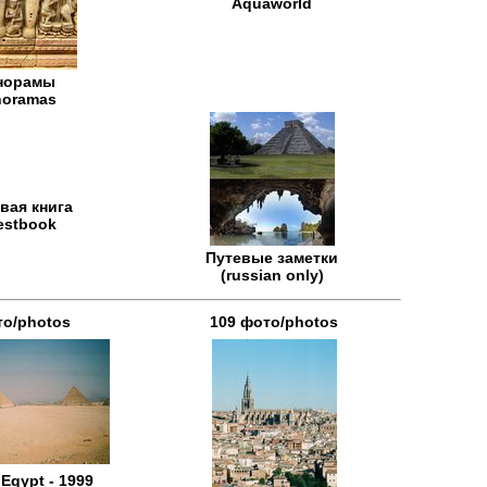
Aquaworld
норамы
noramas
вая книга
estbook
Путевые заметки
(russian only)
то/photos
109 фото/photos
 Egypt - 1999