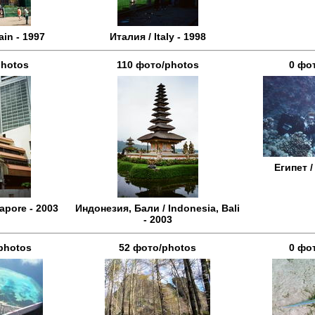
ain - 1997
Италия / Italy - 1998
photos
110 фото/photos
0 фо
Египет /
apore - 2003
Индонезия, Бали / Indonesia, Bali
- 2003
photos
52 фото/photos
0 фо