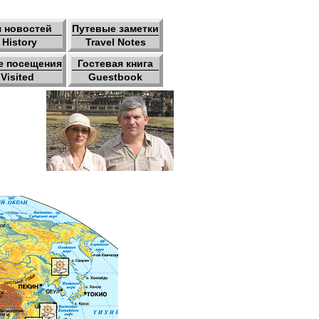
 новостей
Путевые заметки
History
Travel Notes
е посещения
Гостевая книга
 Visited
Guestbook