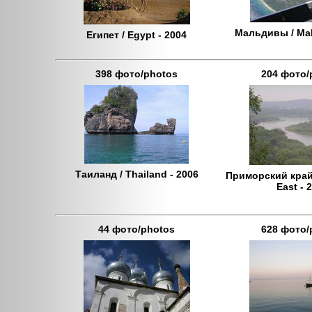
Мальдивы / Mal
Египет / Egypt - 2004
398 фото/photos
204 фото/
Таиланд / Thailand - 2006
Приморский край 
East - 
44 фото/photos
628 фото/