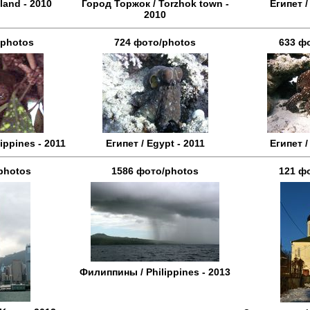
land - 2010
Город Торжок / Torzhok town -
Египет /
2010
/photos
724 фото/photos
633 ф
ippines - 2011
Египет / Egypt - 2011
Египет /
photos
1586 фото/photos
121 ф
Филиппины / Philippines - 2013