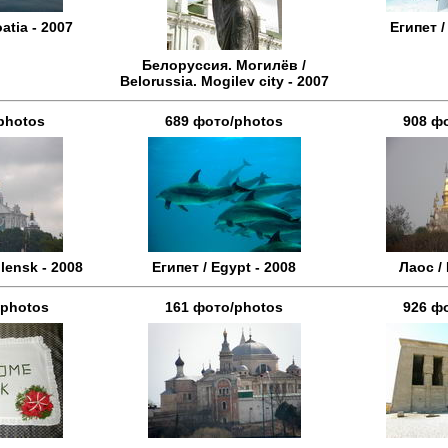
atia - 2007
Египет /
Белоруссия. Могилёв /
Belorussia. Mogilev city - 2007
photos
689 фото/photos
908 ф
lensk - 2008
Египет / Egypt - 2008
Лаос / 
/photos
161 фото/photos
926 ф