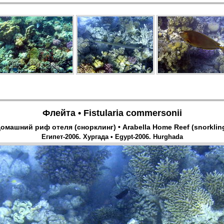
Флейта
•
Fistularia
commersonii
омашний риф отеля (снорклинг) • Arabella Home Reef (snorklin
Египет-2006. Хургада • Egypt-2006. Hurghada